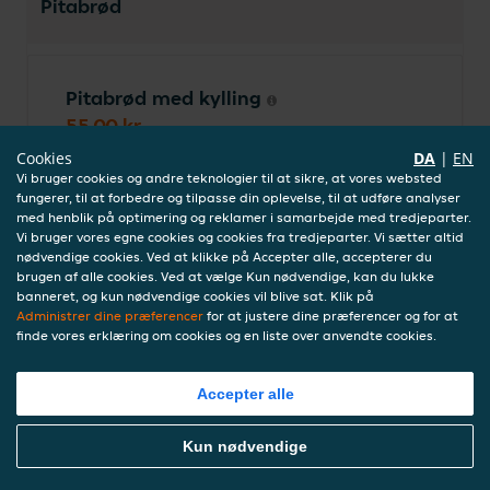
Pitabrød
Pitabrød med kylling
55,00 kr.
inkl. indbetaling (0,00 kr.)
Cookies
DA
|
EN
Vi bruger cookies og andre teknologier til at sikre, at vores websted
fungerer, til at forbedre og tilpasse din oplevelse, til at udføre analyser
med henblik på optimering og reklamer i samarbejde med tredjeparter.
Pitabrød med falafel
Vi bruger vores egne cookies og cookies fra tredjeparter. Vi sætter altid
nødvendige cookies. Ved at klikke på Accepter alle, accepterer du
55,00 kr.
brugen af alle cookies. Ved at vælge Kun nødvendige, kan du lukke
inkl. indbetaling (0,00 kr.)
banneret, og kun nødvendige cookies vil blive sat. Klik på
Administrer dine præferencer
for at justere dine præferencer og for at
finde vores erklæring om cookies og en liste over anvendte cookies.
Pitabrød med shawarma
Accepter alle
55,00 kr.
inkl. indbetaling (0,00 kr.)
Bestil Mad Online
Kun nødvendige