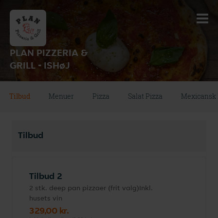
PLAN PIZZERIA &
GRILL - ISHøJ
Tilbud
Menuer
Pizza
Salat Pizza
Mexicansk 
Tilbud
Tilbud 2
2 stk. deep pan pizzaer (frit valg)Inkl.
husets vin
329,00 kr.